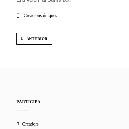
Ens veiem al Sunranxx!
Creacions úniques
ANTERIOR
PARTICIPA
creadors